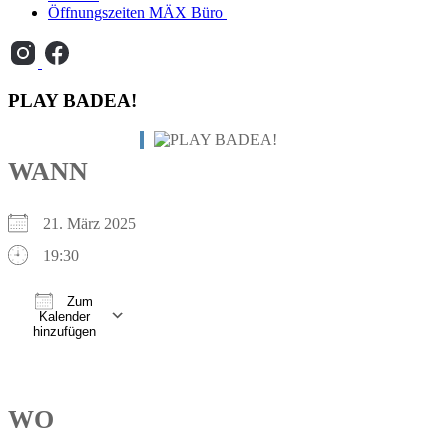
Öffnungszeiten MÄX Büro
PLAY BADEA!
WANN
21. März 2025
19:30
Zum
Kalender
hinzufügen
ICS herunterladen
Google Kalender
iCalendar
Office 365
Outlook Live
WO