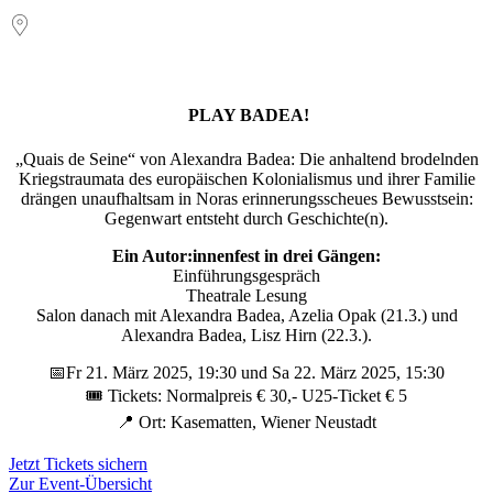
PLAY BADEA!
„Quais de Seine“ von Alexandra Badea: Die anhaltend brodelnden
Kriegstraumata des europäischen Kolonialismus und ihrer Familie
drängen unaufhaltsam in Noras erinnerungsscheues Bewusstsein:
Gegenwart entsteht durch Geschichte(n).
Ein Autor:innenfest in drei Gängen:
Einführungsgespräch
Theatrale Lesung
Salon danach mit Alexandra Badea, Azelia Opak (21.3.) und
Alexandra Badea, Lisz Hirn (22.3.).
📅Fr 21. März 2025, 19:30 und Sa 22. März 2025, 15:30
🎟️ Tickets: Normalpreis € 30,- U25-Ticket € 5
📍 Ort: Kasematten, Wiener Neustadt
Jetzt Tickets sichern
Zur Event-Übersicht